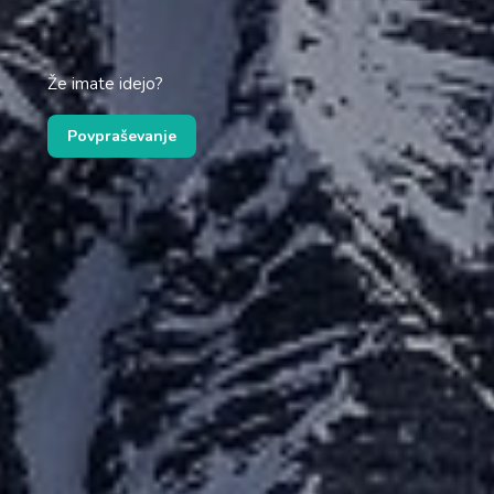
Že imate idejo?
Povpraševanje